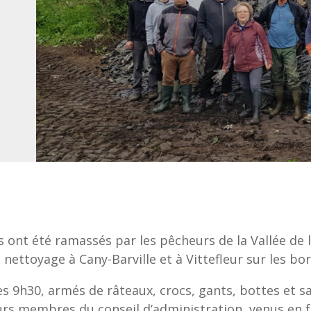
ts ont été ramassés par les pêcheurs de la Vallée d
nettoyage à Cany-Barville et à Vittefleur sur les bord
ès 9h30, armés de râteaux, crocs, gants, bottes et 
rs membres du conseil d’administration, venus en fa