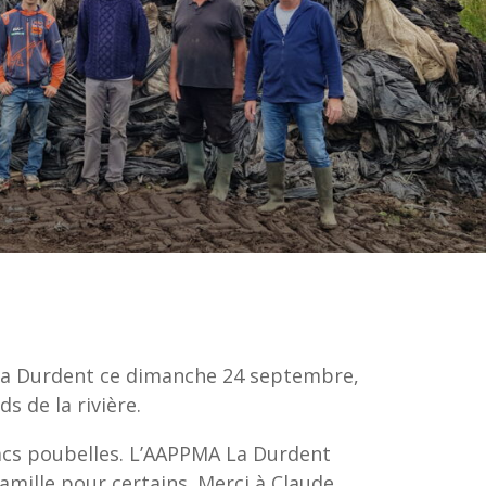
e la Durdent ce dimanche 24 septembre,
s de la rivière.
sacs poubelles. L’AAPPMA La Durdent
mille pour certains. Merci à Claude,