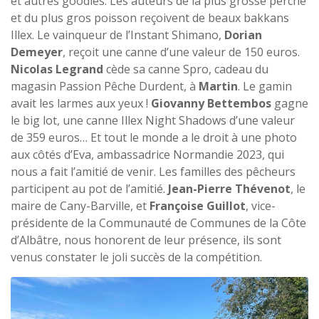
et autres goodies. Les auteurs de la plus grosse perche
et du plus gros poisson reçoivent de beaux bakkans
Illex. Le vainqueur de l’Instant Shimano,
Dorian
Demeyer
, reçoit une canne d’une valeur de 150 euros.
Nicolas Legrand
cède sa canne Spro, cadeau du
magasin Passion Pêche Durdent, à
Martin
. Le gamin
avait les larmes aux yeux !
Giovanny Bettembos
gagne
le big lot, une canne Illex Night Shadows d’une valeur
de 359 euros… Et tout le monde a le droit à une photo
aux côtés d’Eva, ambassadrice Normandie 2023, qui
nous a fait l’amitié de venir. Les familles des pêcheurs
participent au pot de l’amitié.
Jean-Pierre Thévenot
, le
maire de Cany-Barville, et
Françoise Guillot
, vice-
présidente de la Communauté de Communes de la Côte
d’Albâtre, nous honorent de leur présence, ils sont
venus constater le joli succès de la compétition.