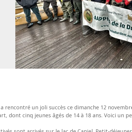
l a rencontré un joli succès ce dimanche 12 novemb
rt, dont cinq jeunes âgés de 14 à 18 ans. Voici un p
vés sont arrivés sur le lac de Caniel. Petit-déjeuner