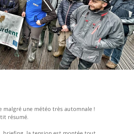
re malgré une météo très automnale !
etit résumé.
, briefing, la tension est montée tout