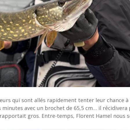
urs qui sont allés rapidement tenter leur chance à 
 minutes avec un brochet de 65,5 cm… il récidivera 
rapportait gros. Entre-temps, Florent Hamel nous sor